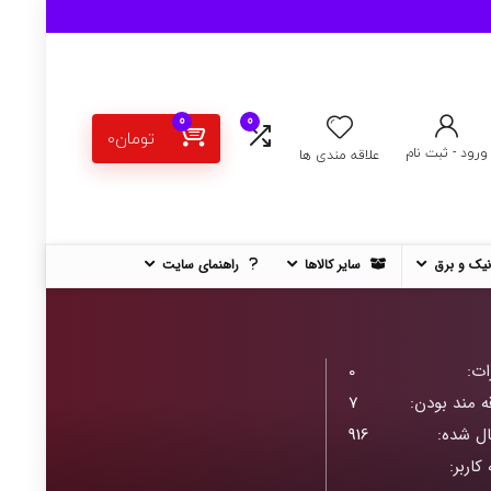
0
0
تومان
0
ورود - ثبت نام
علاقه مندی ها
نیک و برق
سایر کالاها
راهنمای سایت
ات:
0
ه مند بودن:
7
ال شده:
916
 کاربر: