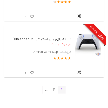
★
★
★
★
★
0
پایان موجودی
دسته بازی پلی استیشن 5 Dualsense
موجود نیست
فروشنده :
Amiran Game Stop
★
★
★
★
★
0
←
2
1