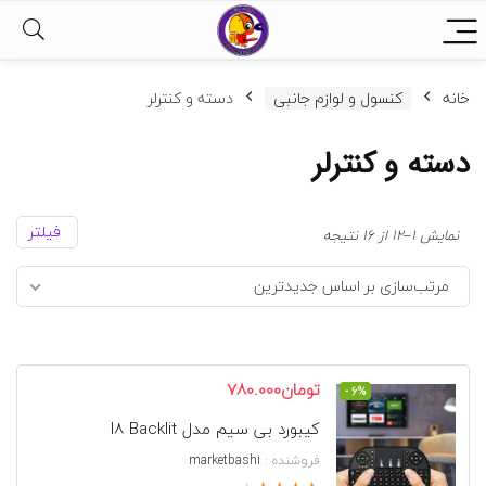
خانه
کنسول و لوازم جانبی
دسته و کنترلر
دسته و کنترلر
فیلتر
مرتب‌سازی
نمایش 1–12 از 16 نتیجه
بر
مرتب‌سازی بر اساس جدیدترین
اساس
جدیدترین
قیمت
قیمت
تومان
780.000
- 6%
اصلی
فعلی
کیبورد بی سیم مدل I8 Backlit
تومان830.000
تومان780.000
بود.
است.
فروشنده :
marketbashi