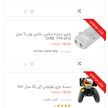
0
پایان موجودی
باتری دسته ایکس باکس وان S مدل
DOBE TYX-561S
موجود نیست
فروشنده :
Amiran Game Stop
0
پایان موجودی
دسته بازي بلوتوثى آى پگا مدل ٩١١٨
موجود نیست
فروشنده :
گجت ماركت
★
★
★
★
★