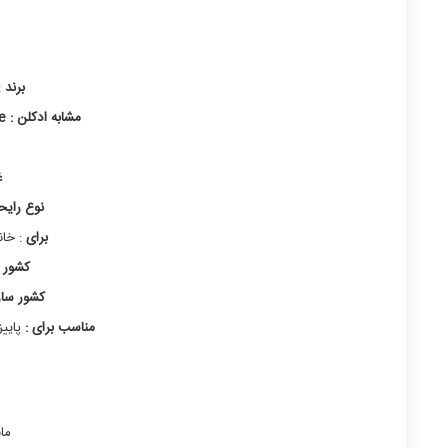
برند
:
مشابه ادکلن : TomFord
e
غ
نوع رایح
برای
: خان
کشور 
کشور ساز
مناسب برای :
پاییز
ما