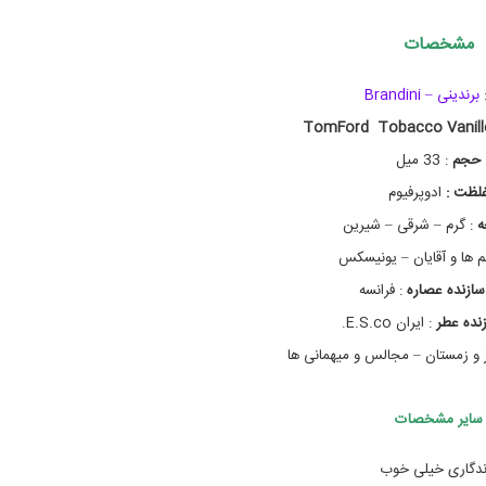
o
b
مشخصات
a
c
c
برندینی – Brandini
o
Tobacco Vanill
v
a
حجم
: 33 میل
n
i
لظت :
ادوپرفیوم
l
ه
: گرم – شرقی – شیرین
l
e
م ها و آقایان – یونیسکس
,
ا
سازنده عصاره
: فرانسه
د
نده عطر
: ایران E.S.co.
ک
ل
 و زمستان – مجالس و میهمانی ها
ن
,
ا
سایر مشخصات
د
و
پ
ندگاری خیلی خوب
ر