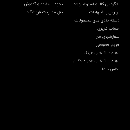
بازگردانی کالا و استرداد وجه
نحوه استفاده و آموزش
و
ا
برترین پیشنهادات
پنل مدیریت فروشگاه
ن
دسته بندی های محصولات
ی
ل
حساب کاربری
ب
سفارشهای من
ر
ن
حریم خصوصی
د
ی
راهنمای انتخاب عینک
ن
راهنمای انتخاب عطر و ادکلن
ی
3
تماس با ما
3
م
ی
ل
|
T
o
b
a
c
c