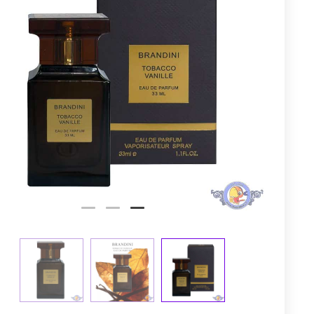
توم
عجله کن! 
1
0