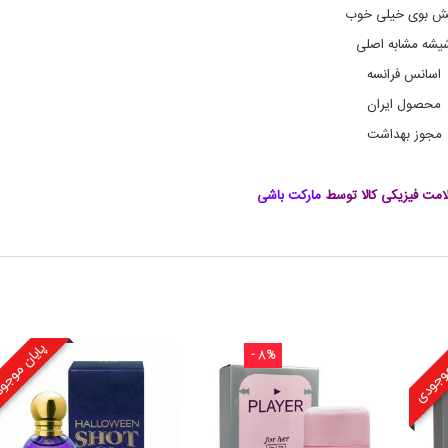
ف
 بوی خیلی خوب
ی
یشه مشابه اصلی
و
م
اسانس فرانسه
,
ا
محصول ایران
د
مجوز بهداشت
و
پ
ر
ف
مت فیزیکی کالا توسط
مارکت باشی
ی
و
م
ت
و
ب
ا
ک
موجودی
پایان موج
و
- 8%
و
ا
ن
ی
ل