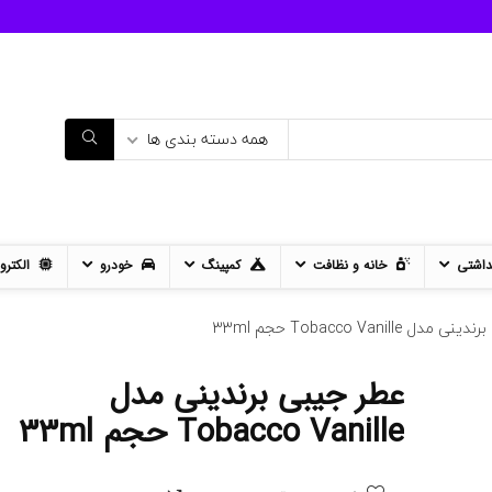
همه دسته بندی ها
داشتی
خانه و نظافت
کمپینگ
خودرو
الکترو
ل Tobacco Vanille حجم 33ml
عطر جیبی برندینی مدل
11%
- 12%
Tobacco Vanille حجم 33ml