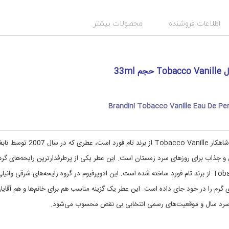
س
گ
:
ت
ه
b
اطلاعات فروشنده
محصولات بیشتر
ب
r
ن
a
د
n
d
ی
i
آ
33ml
ر
n
ا
i
,
ی
t
ش
Brandini Tobacco Vanille Eau De P
o
ی
و
b
ب
a
c
ه
عطر جیبی برندینی مدل Tobacco Vanille حجم 33ml الهام‌گرفته از شاهکار Tobacco Vanille از برند تام فورد است، عطری که در س
c
د
ادو پرفیوم عطری خاص و جذاب برای روزهای سرد زمستان است. این عطر یکی از پرطرفدارترین رایحه‌های گر
ا
o
v
ش
شیرین این برند است که با الهام از عطر لوکس و معروف Tobacco Vanille از برند تام فورد ساخته شده است. این ادوپرفیوم در گروه رایحه‌های شرقی وانی
ت
a
n
ی
‌های گرم را در خود جای داده است. این عطر یک گزینه مناسب هم برای خانم‌ها و هم آقایا
,
i
ل سرد سال و موقعیت‌های رسمی انتخابی بی نقص محسوب می‌شود.
l
ع
l
ط
ر
e