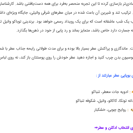
,
و
تصادی‌تر بازسازی کرده تا این تجربه منحصر به‌فرد برای همه دست‌یافتنی باشد. کارشناسا
ا
t
. ترکیب تند و شیرین آن باعث شده در میان عطرهای شرقی وانیلی، جایگاه ویژه‌ای داش
د
o
ک
m
سب یک شب عاشقانه است که برای یک رویداد رسمی خواهد بود. برندینی توباکو وانیل تن
ل
f
o
ن
ارت دارد خاص باشد، متمایز بماند و رد پایی از خود در ذهن‌ها بگذارد.
r
d
,
. ماندگاری و پراکنش عطر بسیار بالا بوده و برای مدت طولانی رایحه جذاب عطر با شم
t
o
یا لوسیون بدن چرب کنید و اجازه دهید عطر خودش را روی پوستتان باز کند، نه روی لباس
m
f
o
بویایی عطر عبارتند از :
r
d
,
 :
ادویه جات معطر، تنباکو
t
o
نه تونکا، کاکائو، وانیل، شکوفه تنباکو
m
f
ه :
روایح چوبی، خشکبار
o
r
d
ی انتخاب ادکلن و عطر⇒
t