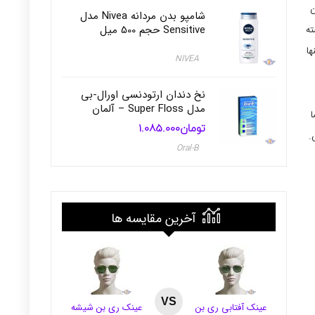
ن
شامپو بدن مردانه Nivea مدل
Sensitive حجم 500 میل
ته
ها
NIVEA
نخ دندان ارتودنسی اورال-بی
مدل Super Floss – آلمان
ا
تومان
1.085.000
.
Oral-B
آخرین مقایسه ها
VS
عینک آفتابی ری بن
عینک ری بن شیشه