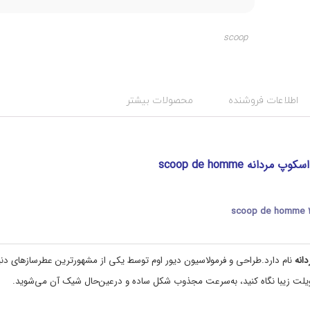
scoop
ت
د
س
گ
:
ت
d
ه
اطلاعات فروشنده
محصولات بیشتر
i
ب
ن
o
r
د
,
ی
آ
s
دانه scoop de homme
ر
c
ا
o
ی
o
p
ش
scoop de homme 
,
ی
و
s
ب
c
ه
o
دانه
نام دارد.طراحی و فرمولاسیون دیور اوم توسط یکی از مشهورترین عطرسازهای دنی
o
د
ا
p
d
ش
e
ت