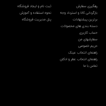
و
ر
رهگیری سفارش
ثبت نام و ایجاد فروشگاه
ه
بازگردانی کالا و استرداد وجه
نحوه استفاده و آموزش
و
م
برترین پیشنهادات
پنل مدیریت فروشگاه
ا
دسته بندی های محصولات
س
ک
حساب کاربری
و
سفارشهای من
پ
,
حریم خصوصی
ع
راهنمای انتخاب عینک
ط
ر
راهنمای انتخاب عطر و ادکلن
ج
ی
تماس با ما
ب
ی
د
ی
و
ر
ه
و
م