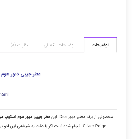
توضیحات
توضیحات تکمیلی
نظرات (0)
عطر جیبی دیور هوم اسکوپ مر
25ml
محصولی از برند معتبر دیور Dior این
عطر جیبی دیور هوم اسکوپ مر
Olivier Polge انجام شده است.اگر با دقت به شیشه‌ی این ادو تویلت زیبا نگاه کنید، به‌سرعت مجذوب شکل ساده و درعین‌حال شیک آن می‌شوید.