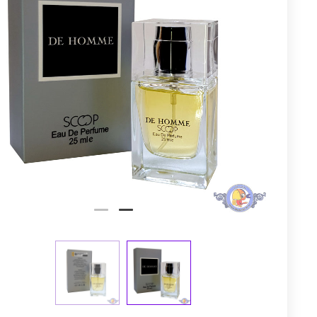
توم
عجله کن! 
0
8