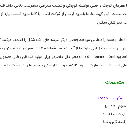
h
ی
وپ scoop de homme 25mlمینی پرفیومها یا عطرهای کوچک و جیبی بواسطه کوچکی و قابلیت همراهی محبوبیت بالایی دارند.ق
o
,
است.ساخت این گروه عطرها باخرید فرمول از شرکت اصلی یا گاها خرید اسانس پایه از
ع
m
ط
m
 مادر شکل میگیرد.
ر
e
,
و
ا
ا
بعضا از تولید کنندگان شیشه های مشابه عطر اصلی مانند scoop de homme 25ml را سفارش میدهند.بعضی دیگر شیشه های یک شکل را انتخاب میکنند
د
د
ک
ک
ریداران اهمیت زیادی دارد اما از آنجا که عطر شما همیشه در معرض دید نیستو رایح
ل
ل
ن
ن
ان وطنی همچون
,
ای اسمارت- روونا امارات – برند کالکشن و … بازار مینی پرفیوم ها را در دست دارند.
ا
س
ک
پ
مشخصات
,
ا
س
:
اسکوپ – Scoop
ک
حجم
: 25 میل
و
پ
رایحه مردانه تند
,
رایحه گرم و تلخ
ج