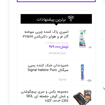
برترین پیشنهادات
اسپری پاک کننده چربی سوخته
گاز، فر و هواپز دکتربکمن 375ml
تومان
1.485.000
تومان
979.000
قیمت
قیمت
اصلی
فعلی
DR.Beckmann
تومان1.485.000
تومان979.000
بود.
است.
خمیردندان خنک کننده پمپی
سیگنال Signal haleine Pure
Signal
ا
مجموعه بکس و سری پیچگوشتی
و شش گوش جقجقه ای SKIL
HZF-8203 CRV