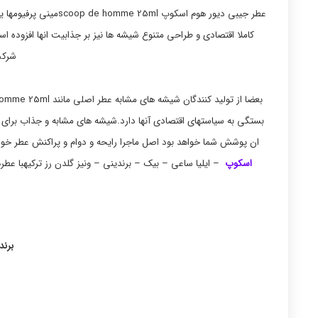
عطر جیبی دیور هوم اسک
کاملا اقتصادی و طراحی متنوع شیشه ها نیز بر جذابیت انها افزوده 
شرکت
بستگی به سیاستهای اقتصادی آنها دارد.شیشه های مشابه و جذاب برای خ
ان پوشش شما خواهد بود اصل ماجرا رایحه و دوام و پراکنش عطر خواهد بود.scoop de homme 25mlدر حال حاضردر ایران تولید کنندگ
اسکوپ
– ایلیا ساعی – بیک – برندینی – ونیز گلدن رز ترکیهبا عطره
برند