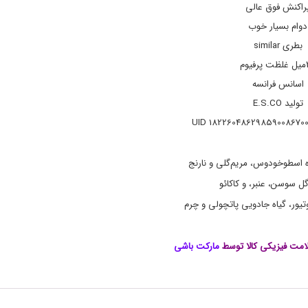
ی
راکنش فوق عالی
ب
ی
دوام بسیار خوب
,
بطری similar
د
ی
یوم
و
اسانس فرانسه
ر
,
تولید E.S.CO
د
ی
و
ر
ه
اه اسطوخودوس، مریم‌گلی و نارنج
و
ل سوسن، عنبر، و کاکائو
م
,
یور، گیاه جادویی پاتچولی و چرم
ع
ط
ر
مت فیزیکی کالا توسط
مارکت باشی
,
ع
ط
ر
ج