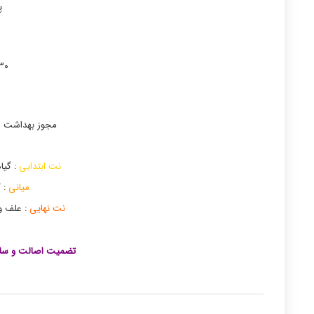
پ
۳۰میل غلظت پرف
مجوز بهداشت UID 182260486298590086700
نت ابتدایی
: گی
میانی
: گ
نت نهایی
: علف وت
تضمیت اصالت و سلا