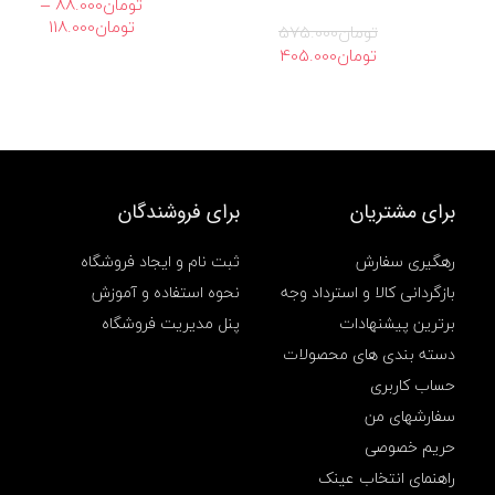
–
تومان
88.000
م
محدوده
تومان
118.000
ي
تومان
575.000
قیمت:
ن
وده
قیمت
قیمت
تومان
405.000
تو
ي
ت:
اصلی
فعلی
تا
خ
تومان455.000
تومان575.000
تومان405.000
و
تومان118.000
بود.
است.
د
495.0
ر
و
م
د
برای مشتریان
برای فروشندگان
ل
a
رهگیری سفارش
ثبت نام و ایجاد فروشگاه
s
2
بازگردانی کالا و استرداد وجه
نحوه استفاده و آموزش
2
برترین پیشنهادات
پنل مدیریت فروشگاه
8
ر
دسته بندی های محصولات
ن
حساب کاربری
گ
م
سفارشهای من
ش
حریم خصوصی
ك
ي
راهنمای انتخاب عینک
,