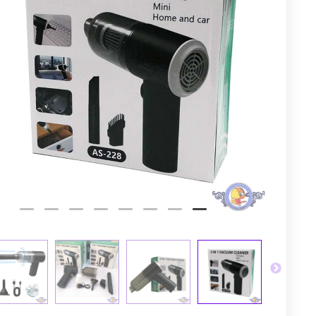
توم
عجله کن! 
2
6