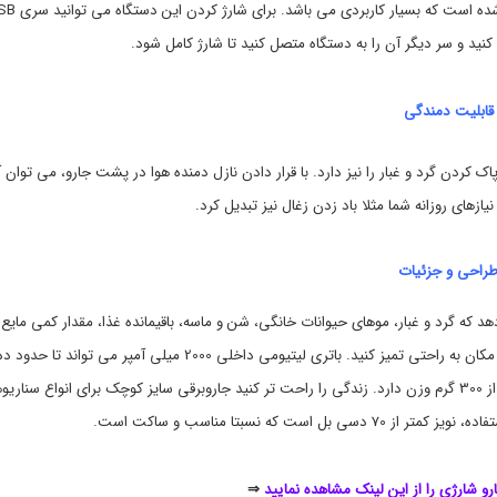
م
u
فرچه برای گردگیری از موکت زیر پا و بیرون کشیدن خاک و مو طراحی شده است که 
m
پ
C
,
کنید و سر دیگر آن را به دستگاه متصل کنید تا شارژ کامل شود.
l
خ
e
و
د
a
قابلیت دمندگی
ر
n
e
و
r
و
ه برای پاک کردن گرد و غبار را نیز دارد. با قرار دادن نازل دمنده هوا در پشت جارو، می توان 
,
ن
v
گ
نیازهای روزانه شما مثلا باد زدن زغال نیز تبدیل کرد.
ه
a
c
د
ا
u
راحی و جزئیات
ر
u
ی
m
c
خ
ما این امکان را می دهد که گرد و غبار، موهای حیوانات خانگی، شن و ماسه، باقیمانده غذا، مقدار کمی مایع
l
و
چیزهای مختلف پنهان شده در کوسن ها یا مبل ها را در هر زمان و هر مکان به راحتی تمیز کنید. باتری لیتیومی داخلی 2000 میلی آمپر می تواند تا حدود 
e
د
ر
a
دقیقه کار مداوم نیاز شما را پاسخگو باشد. این جارو شارژی دستی کمتر از 300 گرم وزن دارد. زندگی را راحت تر کنید جاروبرقی سایز کوچک برای انواع سناری
و
n
e
,
ت که نسبتا مناسب و ساکت است.
r
گ
a
ج
s
ت
رو شارژی را از این لینک مشاهده نمایید
⇒