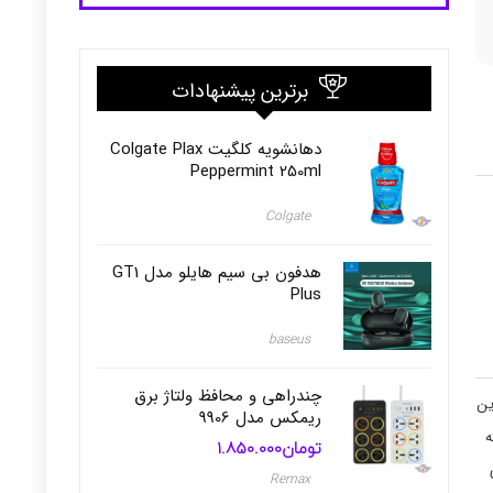
برترین پیشنهادات
دهانشویه کلگیت Colgate Plax
Peppermint 250ml
Colgate
هدفون بی‌ سیم هایلو مدل GT1
Plus
baseus
چندراهی و محافظ ولتاژ برق
ین
ریمکس مدل 9906
که
تومان
1.850.000
Remax