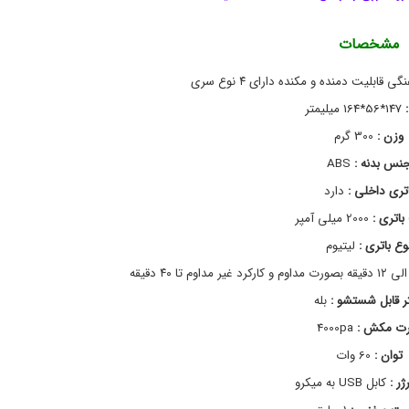
-
ه
ا
2
2
و
مشخصات
و
8
,
س
قابلیت دمنده و مکنده دارای ۴ نوع سری
ا
ب
ی
ه
:
147*56*164 میلیمتر
ت
ل
ر
ک
وزن :
300 گرم
ا
ی
نس بدنه :
ABS
ر
ن
ب
ج
اتری داخلی :
دارد
ا
ر
ر
د
اتری :
2000 میلی آمپر
و
ی
وع باتری :
لیتیوم
,
ش
ا
م
ر
ح
ژ
ص
تر قابل شستشو :
بله
و
ی
رت مکش :
4000pa
,
ل
ا
ب
توان :
60 وات
ه
ت
ا
ت
ر :
کابل USB به میکرو
ل
ر