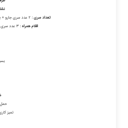
ظرف
نشان
تعداد سری :
2 عدد سری جارو + یک عدد خود دستگاه – یک سری مخصوص دمنده
اقلام همراه :
۳ عدد سری – کابل شارژ تایپ سی – راهنمای استفاده
بسی
ف
حمل 
تمیز کار