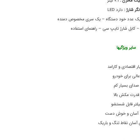
یت مخزن :
0.1 لیتر
ی
ک
ت
ن
گر شارژ :
دارد LED
ر
ج
ا
و
ن
ر
ی
و
ک
ش
ا
ی
,
ر
سایر ویژگیها
ن
ژ
گ
ی
ه
خ
ار اقتصادی و کارامد
د
و
ا
د
عالی برای خودرو
ر
ر
صدای بسیار کم
و
ی
,
و
قدرت مکش بالا
م
ج
ا
ر
یلتر قابل شستشو
ا
ر
آسان و خوش دست
ق
و
ب
A
ی آسان نقاط تنگ و باریک
S
ت
-
خ
2
و