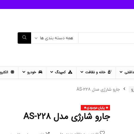
همه دسته بندی ها
داشتی
خانه و نظافت
کمپینگ
خودرو
الکترو
و
جارو شارژی مدل AS-228
پایان موجودی
- 12%
جارو شارژی مدل AS-228
11%