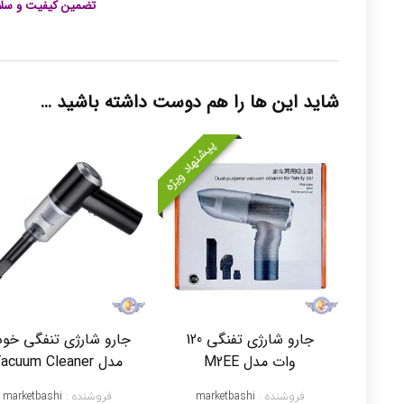
تضمین کیفیت و سلا
شاید این ها را هم دوست داشته باشید …
پیشنهاد ویژه
جارو شارژی تفنگی 120
جارو شارژی تنفگی خود
وات مدل M2EE
مدل Vacuum Cleaner
فروشنده :
marketbashi
فروشنده :
marketbashi