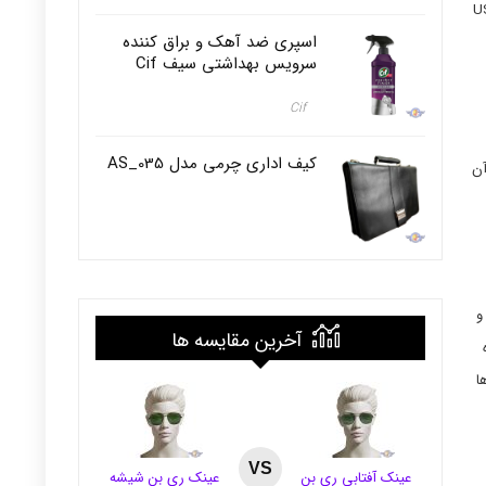
بسیار کاربردی می باشد. برای شارژ کردن این دستگاه می توانید سری USB
اسپری ضد آهک و براق کننده
سرویس بهداشتی سیف Cif
Cif
کیف اداری چرمی مدل AS_035
آن
 و
آخرین مقایسه ها
ده
وها
VS
عینک آفتابی ری بن
عینک ری بن شیشه