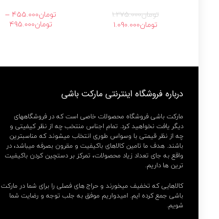
–
تومان
1.275.000
تومان
455.000
محد
قیمت
قیمت
تومان
495.000
تومان
1.090.000
قیم
اصلی
فعلی
تومان1.275.000
تومان1.090.000
تا
بود.
است.
تومان00
درباره فروشگاه اینترنتی مارکت باشی
مارکت باشی فروشگاه محصولات خاصی است که در فروشگاههای
دیگر یافت نخواهید کرد. تمام اجناس منتخب چه از نظر کیفیتی و
چه از نظر قیمتی با وسواس طوری انتخاب میشوند که مناسبترین
باشند. هدف ما تامین کالاهای باکیفیت و مقرون بصرفه میباشد، در
واقع به جای تعداد زیاد محصولات، تمرکز بر دستچین کردن باکیفیت
ترین ها داریم.
کالاهایی که تخفیف میخورند و حراج های فصلی را برای شما در مارکت
باشی جمع کرده ایم. امیدواریم موفق به جلب توجه و رضایت شما
شویم.