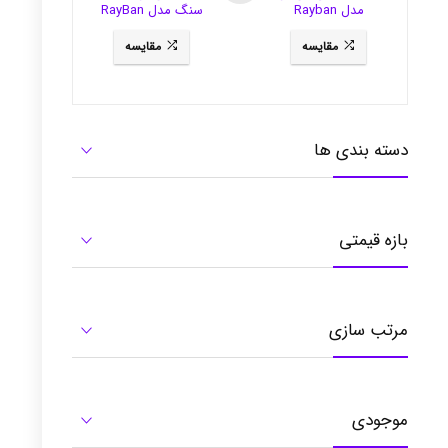
مدل Rayban
سنگ مدل RayBan
3281
RB3484
مقایسه
مقایسه
دسته بندی ها
بازه قیمتی
مرتب سازی
موجودی