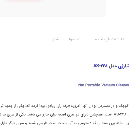
ت
د
س
گ
:
ت
اطلاعات فروشنده
محصولات بیشتر
a
ه
ب
s
ن
2
2
د
8
ی
رژی مدل AS-228
,
ت
v
ج
ه
a
c
ی
3in1 Portable Vacuum Cleane
ز
u
ا
u
ت
m
,
س
وچک و در دسترس بودن آنها، امروزه طرفداران زیادی پیدا کرده اند. یکی از جدید تر
ف
V
ر
a
مدلهای این جارو ها که دارای قابلیت دمنده نیز میباشد جارو شارژی مدل AS-228 است. همچنین دارای دو سری اضافه برای جارو می باشد. یکی از سری ها 
c
و
یی مانند بین صندلی که دسترسی به آن سخت است طراحی شده. و سری دیگر دارای
ک
u