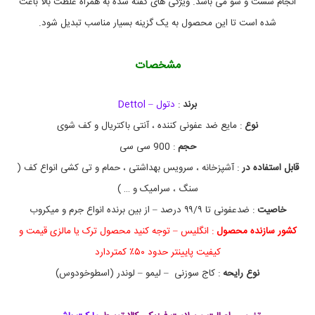
انجام شست و شو می باشد. ویژگی های گفته شده به همراه غلظت بالا باعث
l
ن
o
ی
شده است تا این محصول به یک گزینه بسیار مناسب تبدیل شود.
ک
o
ن
r
ن
C
مشخصات
l
د
ه
e
a
برند
:
دتول – Dettol
n
e
نوع
: مایع ضد عفونی کننده ، آنتی باکتریال و کف شوی
r
,
حجم
: 900 سی سی
f
قابل استفاده در
: آشپزخانه ، سرویس بهداشتی ، حمام و تی کشی انواع کف (
l
o
سنگ ، سرامیک و … )
o
r
خاصیت
: ضدعفونی تا ۹۹/۹ درصد – از بین برنده انواع جرم و میکروب
,
کشور سازنده محصول
: انگلیس – توجه کنید محصول ترک یا مالزی قیمت و
p
i
کیفیت پایینتر حدود ۵۰٪ کمتردارد
n
e
نوع رایحه
: کاج سوزنی – لیمو – لوندر (اسطوخودوس)
,
ا
ن