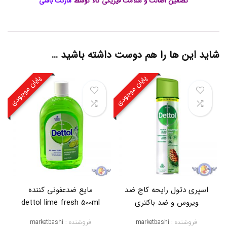
تضمین اصالت و سلامت فیزیکی کالا توسط
مارکت باشی
ت
ی
,
ب
ا
ک
شاید این ها را هم دوست داشته باشید …
ت
ر
ی
پایان موجودی
پایان موجودی
ا
ل
,
پ
ا
ک
ک
ن
ن
د
ه
د
اسپری دتول رایحه کاج ضد
مایع ضدعفونی کننده
ت
ویروس و ضد باکتری
dettol lime fresh 500ml
و
ل
فروشنده :
marketbashi
فروشنده :
marketbashi
,