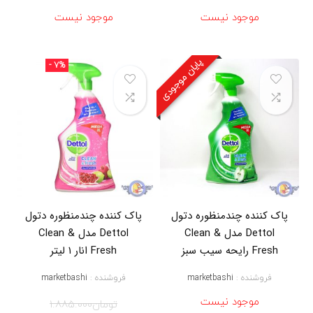
خ
موجود نیست
موجود نیست
ر
ی
د
ک
پایان موجودی
- 7%
ف
ش
و
ر
د
ت
و
ل
,
خ
ر
ی
پاک کننده چندمنظوره دتول
پاک کننده چندمنظوره دتول
د
Dettol مدل Clean &
Dettol مدل Clean &
م
ا
Fresh رایحه سیب سبز
Fresh انار ۱ لیتر
ی
ع
فروشنده :
marketbashi
فروشنده :
marketbashi
آ
ن
موجود نیست
تومان
1.885.000
ت