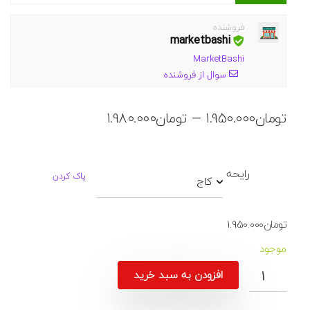
فروشنده :
marketbashi
MarketBashi
سوال از فروشنده
محدوده
–
تومان
1.950.000
تومان
1.980.000
قیمت:
تومان1.950.000
تا
رایحه
پاک کردن
تومان1.980.000
تومان
1.950.000
موجود
افزودن به سبد خرید