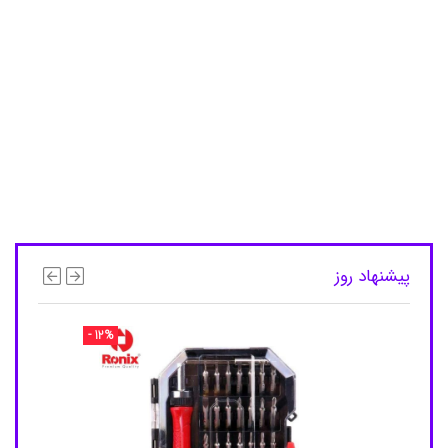
و
,
د
ت
و
ل
م
خ
ص
و
ص
ت
ی
,
د
ت
پیشنهاد روز
و
ل
م
- 12%
خ
ص
و
ص
ت
ی