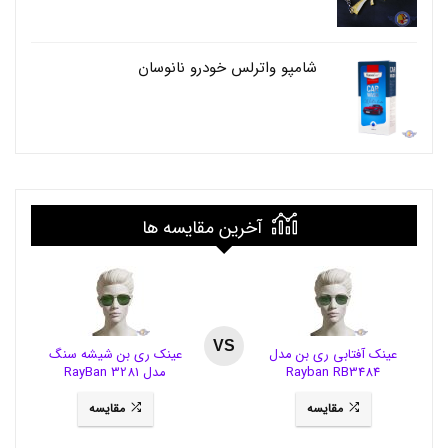
ف
ش
و
ر
شامپو واترلس خودرو نانوسان
,
ک
ف
ش
و
ر
د
ت
و
آخرین مقایسه ها
ل
,
ک
ف
ش
و
VS
ر
عینک آفتابی ری بن مدل
عینک ری بن شیشه سنگ
د
Rayban RB3484
مدل RayBan 3281
ت
و
مقایسه
مقایسه
ل
م