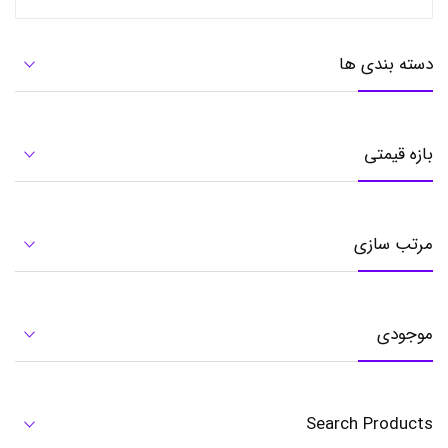
خ
ص
و
دسته بندی ها
ص
ط
ی
,
ک
بازه قیمتی
ف
ش
و
ی
,
مرتب سازی
ک
ف
ش
و
ی
موجودی
د
ت
و
ل
,
Search Products
م
ا