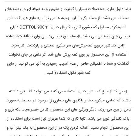
o
ی
,
l
برند دتول دارای محصولات بسیار با کیفیت و مقرون و به صرفه ای در زمینه های
,
خ
ا
D
مختلف می باشد. از جمله یکی از این زمینه ها می توان به مایع های کف شور
ن
e
اشاره کرد. محلول کف شوی آنتی باکتریال دتول DETTOL 900ml دارای
t
ه
t
و
توانایی های مختلفی می باشد. ازجمله این توانایی‌ها می‌توان به قابلیت‌استفاده
ن
o
l
ظ
ازاین کف‌شور برروی کف‌پوش‌های سرامیکی، لمینتی و پارکت‌ها اشاره‌کرد.
ا
A
استفاده از این محصول بر روی کف پوش های شما اثر منفی بر جای نخواهد
ف
n
t
ت
گذاشت و شما با اطمینان خاطر از عدم آسیب رسیدن به آنها می توانید از مایع
,
i
B
ش
کف شور دتول استفاده کنید.
a
و
ی
c
ن
t
زمانی که از مایع کف شور دتول استفاده می کنید می توانید اطمینان داشته
e
د
r
ه
باشید که تمامی میکروب ها و باکتری های بیماری زا موجود در محیط به صورت
i
و
کامل از بین می روند. دیگر ویژگی های این محصول شامل خصوصیت لکه بری و
a
ض
l
د
پاک کنندگی قوی می باشد. تنها کاری که شما عزیزان نیاز است برای استفاده از
ع
3
ف
X
این محصول انجام دهید. اضافه کردن یک در از این محصول به یک لیتر آب و
و
F