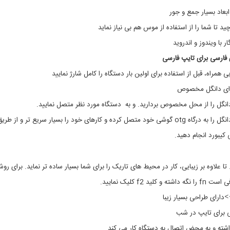
t
ی
,
,
ابعاد بسیار جمع و جور
ل
m
 تا شما را از استفاده از موس هم بی نیاز نماید
i
پ
ت
n
ار با ویندوز و اندروید
ا
i
,
پ
 فارسی برای تایپ فارسی
M
،
 همراه، قبل از استفاده برای اولین بار دستگاه را کامل شارژ نمایید
i
ک
ا
n
ای دانگل مخصوص
i
م
پ
K
 دانگل را از محل مخصوص بردارید. و به دستگاه مورد نظر متصل نمایید.
e
ی
اگر یک تبدیل یو اس بی به میکرو یو اس بی داشته باشید، می توانید دانگل را به درگاه otg گوشی خود متصل کرده و کارهای خود را بسیار سریع تر و از طر
y
و
ت
b
 کیبورد انجام دهید.
ر
o
a
،
r
ق
 علاوه بر زیبایی، کار در محیط های تاریک را برای شما بسیار ساده تر نماید. برای رو
d
ط
2
ع
 f2 کلیک نمایید.
ا
.
>
4
ت
دارای طراحی بسیار زیبا
و
G
ی برای تایپ در شب
ل
H
z
و
نداشته و به محض اتصال به دستگاه کار می کند.