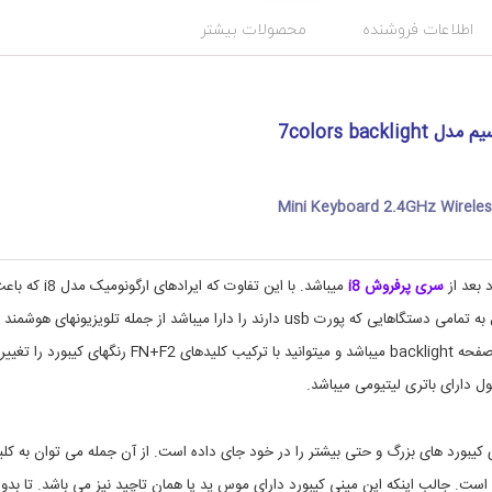
ب
c
ن
o
اطلاعات فروشنده
محصولات بیشتر
l
د
o
ی
r
د
s
س
ت
b
7colors backli
a
ه
c
و
ک
k
l
ن
Mini Keyboard 2.4GHz Wireless
i
ت
ر
g
ل
h
t
ر
سری پرفروش i8
میباشد. با این تفاوت که ایرادهای ارگونومیک مدل i8
,
,
ک
b
خستگی دست میشد برطرف گردیده است . این کیبورد قابلیت اتصال به تمامی دستگاهایی که پورت usb دارند را دارا میباشد از جمله تلویزیونهای هوشمند
ن
a
,اندروید باکسها , کنسولهای بازی ,کامپیوتر,لپتاب و …این کیبورد دارای صفحه backlight میباشد و میتوانید با ترکیب کلیدهای FN+F2 رنگهای کیبورد را تغییر
c
س
k
و
 دارای باتری لیتیومی میباشد.
,
ل
و
b
ل
a
 کیبورد های بزرگ و حتی بیشتر را در خود جای داده است. از آن جمله می توان به کلی
c
و
ا
k
ی مدیا، موس و پایین و بالا اشاره نمود و در کل دارای 92 کلید است. جالب اینکه این مینی کیبورد دارای موس پد یا همان تاچید نیز می باشد. تا بد