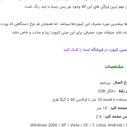
l
ز
i
م
از مهم ترین ویژگی های این کالا وجود نور پس زمینه با چند رنگ است.
t
ج
ا
,
I
ن
ها بیشترین مورد مصرف این کیبوردها میباشد. اما همچنان هر نوع دستگاهی که پورت
ب
8
B
ی
a
,
c
گ
k
ج
مینی کیبورد در فروشگاه
اینجا را کلیک کنید
l
ت
i
ه
ا
t
مشخصات
,
و
k
و
e
س
ع اتصال :
ا
y
بی‌سیم
ی
b
 رابط
:
دانگل USB
o
ل
ک
a
 فلصله 10 متر با فرکانس 2.40 گیگا هرتز
ا
r
صفحه کلید :
ر
d
10 متر
,
ب
نس صفحه کلید :
2.4
l
ر
i
د
Windows 2000 / XP / Vista / CE / 7, Linux, Android 