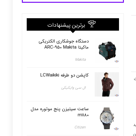
برترین پیشنهادات
دستگاه جوشکاری الکتریکی
ماکیتا ARC-950 Makita
Makita
کاپشن دو طرفه LCWaikiki
 که باعث
ال سی وایکیکی
ساعت سیتیزن پنج موتوره مدل
m1180
د
Citizen
ون