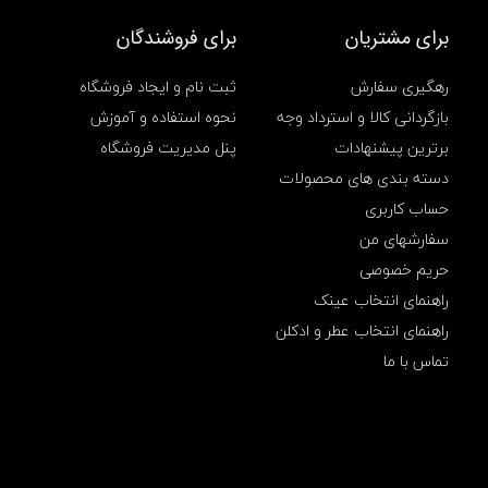
ی
س
برای مشتریان
برای فروشندگان
ی
م
رهگیری سفارش
ثبت نام و ایجاد فروشگاه
,
ب
بازگردانی کالا و استرداد وجه
نحوه استفاده و آموزش
ی
برترین پیشنهادات
پنل مدیریت فروشگاه
س
ی
دسته بندی های محصولات
م
حساب کاربری
,
پ
سفارشهای من
د
,
حریم خصوصی
ت
راهنمای انتخاب عینک
ا
چ
راهنمای انتخاب عطر و ادکلن
,
تماس با ما
ت
ا
چ
پ
د
,
ت