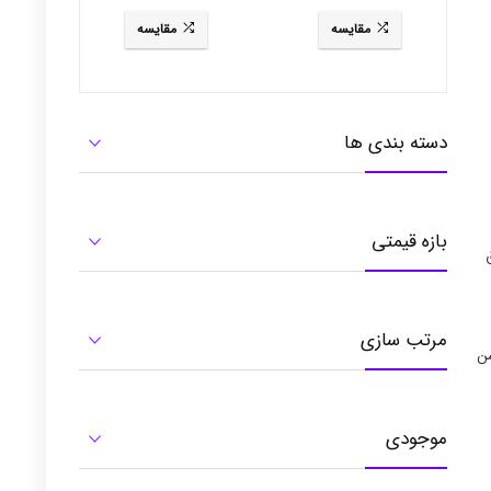
3281
RB3484
مقایسه
مقایسه
دسته بندی ها
بازه قیمتی
یق
مرتب سازی
شن
موجودی