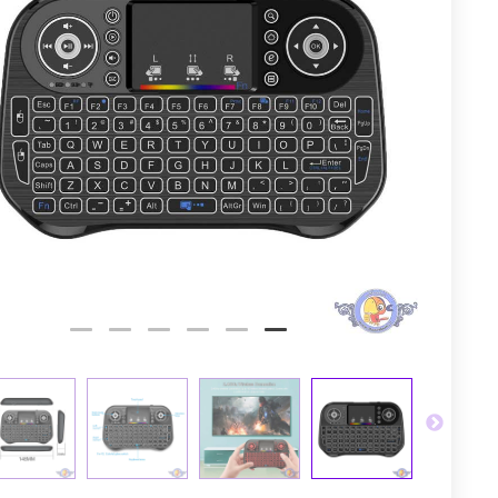
توم
عجله کن! 
5
5