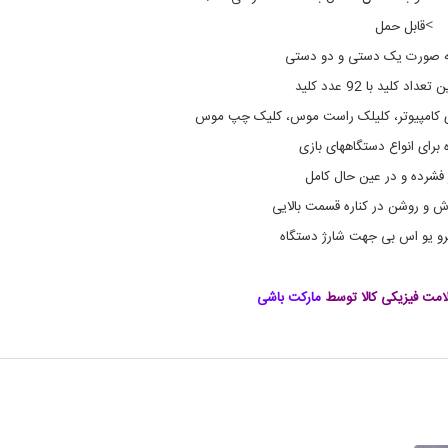
ا
W
>
i
ز
قابل حمل
r
م
 به صورت یک دستی و دو دستی
e
ج
ا
l
اد کلید با 92 عدد کلید
ن
e
ب
s
مای کامپیوتر، کلیلک راست موس، کلیک چپ موس
s
ی
 برای انواع دستگاههای بازی
7
,
م
C
ر فشرده و در عین حال کامل
o
ح
l
ص
ش و روشن در کناره قسمت بالایی
o
و
کرو یو اس بی جهت شارژ دستگاه
ل
r
ا
s
B
ت
ا
a
مت فیزیکی کالا توسط
مارکت باشی
ل
c
k
ک
l
ت
i
ر
t
و
,
ن
ی
w
i
ک