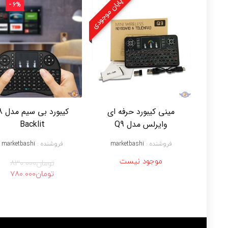
پایان موجودی
- 6%
مینی کیبورد حرفه ای
کیبورد ب
وایرلس مدل Q9
Backlit
فروشنده :
marketbashi
فروشنده :
marketbashi
موجود نیست
تومان
830.000
قیمت
قیم
تومان
780.000
اصلی
فعل
تومان830.000
بود.
است