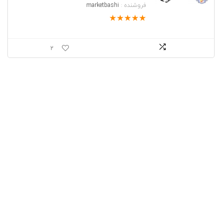
فروشنده :
marketbashi
★
★
★
★
★
2