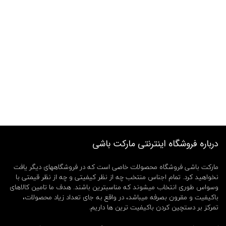
درباره فروشگاه اینترنتی مارکت باشی
مارکت باشی فروشگاه محصولات خاصی است که در فروشگاههای دیگر یافت
نخواهید کرد. تمام اجناس منتخب چه از نظر کیفیتی و چه از نظر قیمتی با
وسواس طوری انتخاب میشوند که مناسبترین باشند. هدف ما تامین کالاهای
باکیفیت و مقرون بصرفه میباشد، در واقع به جای تعداد زیاد محصولات،
تمرکز بر دستچین کردن باکیفیت ترین ها داریم.