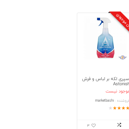
ن موجودی
سپری لکه بر لباس و فرش
Astonis
وجود نیست
روشنده :
marketbashi
★
★
★
★
3