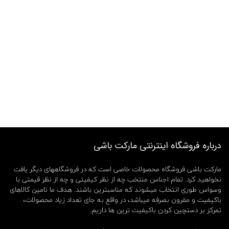
درباره فروشگاه اینترنتی مارکت باشی
مارکت باشی فروشگاه محصولات خاصی است که در فروشگاههای دیگر یافت
نخواهید کرد. تمام اجناس منتخب چه از نظر کیفیتی و چه از نظر قیمتی با
وسواس طوری انتخاب میشوند که مناسبترین باشند. هدف ما تامین کالاهای
باکیفیت و مقرون بصرفه میباشد، در واقع به جای تعداد زیاد محصولات،
تمرکز بر دستچین کردن باکیفیت ترین ها داریم.