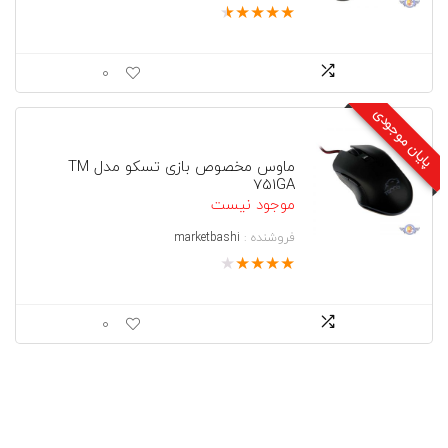
★
★
★
★
★
0
پایان موجودی
ماوس مخصوص بازی تسکو مدل TM
751GA
موجود نیست
فروشنده :
marketbashi
★
★
★
★
★
0