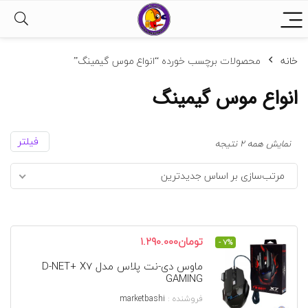
خانه
محصولات برچسب خورده “انواع موس گیمینگ”
انواع موس گیمینگ
فیلتر
مرتب‌سازی
نمایش همه 2 نتیجه
بر
مرتب‌سازی بر اساس جدیدترین
اساس
جدیدترین
قیمت
قیمت
تومان
1.290.000
- 7%
اصلی
فعلی
ماوس دی-نت پلاس مدل D-NET+ X7
تومان1.380.000
تومان1.290.000
GAMING
بود.
است.
فروشنده :
marketbashi