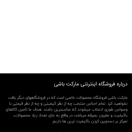
درباره فروشگاه اینترنتی مارکت باشی
مارکت باشی فروشگاه محصولات خاصی است که در فروشگاههای دیگر یافت
نخواهید کرد. تمام اجناس منتخب چه از نظر کیفیتی و چه از نظر قیمتی با
وسواس طوری انتخاب میشوند که مناسبترین باشند. هدف ما تامین کالاهای
باکیفیت و مقرون بصرفه میباشد، در واقع به جای تعداد زیاد محصولات،
تمرکز بر دستچین کردن باکیفیت ترین ها داریم.