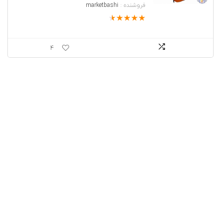
فروشنده :
marketbashi
★
★
★
★
★
4