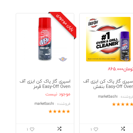
اساس
پایان موجودی
جدیدترین
ومان
865.000
سپری گاز پاک کن ایزی آف
اسپری گاز پاک کن ایزی آف
Easy-Off Ove بنفش
Easy-Off Oven قرمز
موجود نیست
روشنده :
marketbashi
★
★
★
★
فروشنده :
marketbashi
★
★
★
★
★
1
1