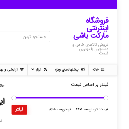
فروشگاه
اینترنتی
مارکت باشی
فروش کالاهای خاص و
دستچین با بهترین
قیمت
خانه
پیشنهادهای ویژه
ابزار
آرایشی و به
فیلتر بر اساس قیمت
خان
ای
حداقل
حداکثر
قیمت:
تومان445.000
—
تومان865.000
فیلتر
قیمت
قیمت
نم