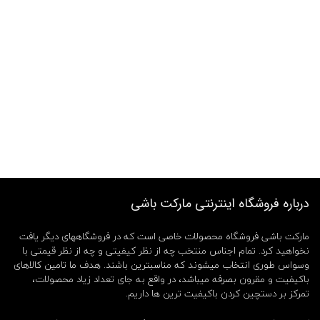
درباره فروشگاه اینترنتی مارکت باشی
مارکت باشی فروشگاه محصولات خاصی است که در فروشگاههای دیگر یافت
نخواهید کرد. تمام اجناس منتخب چه از نظر کیفیتی و چه از نظر قیمتی با
وسواس طوری انتخاب میشوند که مناسبترین باشند. هدف ما تامین کالاهای
باکیفیت و مقرون بصرفه میباشد، در واقع به جای تعداد زیاد محصولات،
تمرکز بر دستچین کردن باکیفیت ترین ها داریم.