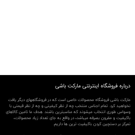
درباره فروشگاه اینترنتی مارکت باشی
مارکت باشی فروشگاه محصولات خاصی است که در فروشگاههای دیگر یافت
نخواهید کرد. تمام اجناس منتخب چه از نظر کیفیتی و چه از نظر قیمتی با
وسواس طوری انتخاب میشوند که مناسبترین باشند. هدف ما تامین کالاهای
باکیفیت و مقرون بصرفه میباشد، در واقع به جای تعداد زیاد محصولات،
تمرکز بر دستچین کردن باکیفیت ترین ها داریم.