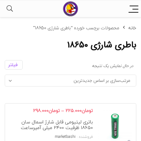
خانه
محصولات برچسب خورده “باطری شارژی 18650”
باطری شارژی 18650
فیلتر
در حال نمایش یک نتیجه
مرتب‌سازی بر اساس جدیدترین
محدوده
–
تومان
225.000
تومان
298.000
قیمت:
باتری لیتیومی قابل شارژ اسمال سان
تومان225.000
18650 ظرفیت 2400 میلی آمپرساعت
تا
تومان298.000
فروشنده :
marketbashi