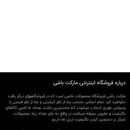
درباره فروشگاه اینترنتی مارکت باشی
مارکت باشی فروشگاه محصولات خاصی است که در فروشگاههای دیگر یافت
نخواهید کرد. تمام اجناس منتخب چه از نظر کیفیتی و چه از نظر قیمتی با
وسواس طوری انتخاب میشوند که مناسبترین باشند. هدف ما تامین کالاهای
باکیفیت و مقرون بصرفه میباشد، در واقع به جای تعداد زیاد محصولات،
تمرکز بر دستچین کردن باکیفیت ترین ها داریم.