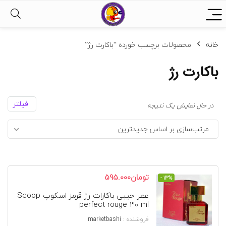
خانه
محصولات برچسب خورده “باکارت رژ”
باکارت رژ
فیلتر
در حال نمایش یک نتیجه
مرتب‌سازی بر اساس جدیدترین
قیمت
قیمت
تومان
595.000
- 13%
اصلی
فعلی
عطر جیبی باکارات رژ قرمز اسکوپ Scoop
تومان685.000
تومان595.000
perfect rouge 30 ml
بود.
است.
فروشنده :
marketbashi