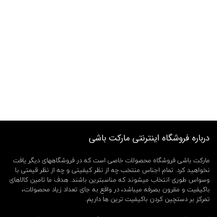
درباره فروشگاه اینترنتی مارکت باشی
مارکت باشی فروشگاه محصولات خاصی است که در فروشگاههای دیگر یافت
نخواهید کرد. تمام اجناس منتخب چه از نظر کیفیتی و چه از نظر قیمتی با
وسواس طوری انتخاب میشوند که مناسبترین باشند. هدف ما تامین کالاهای
باکیفیت و مقرون بصرفه میباشد، در واقع به جای تعداد زیاد محصولات،
تمرکز بر دستچین کردن باکیفیت ترین ها داریم.