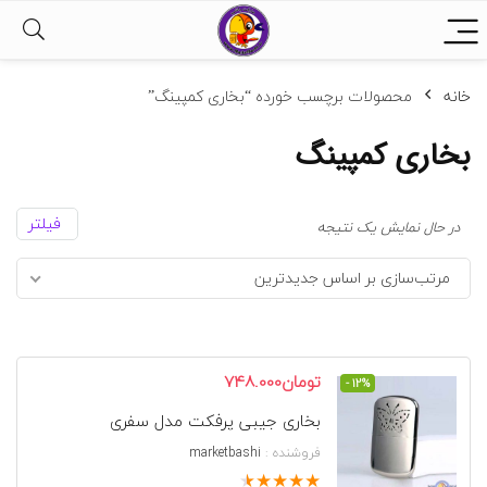
خانه
محصولات برچسب خورده “بخاری کمپینگ”
بخاری کمپینگ
فیلتر
در حال نمایش یک نتیجه
مرتب‌سازی بر اساس جدیدترین
قیمت
قیمت
تومان
748.000
- 12%
اصلی
فعلی
بخاری جیبی پرفکت مدل سفری
تومان848.000
تومان748.000
بود.
است.
فروشنده :
marketbashi
★
★
★
★
★