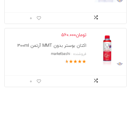
0
تومان
560.000
اکتان بوستر بدون MMT آرتمن 300ml
فروشنده :
marketbashi
★
★
★
★
★
0