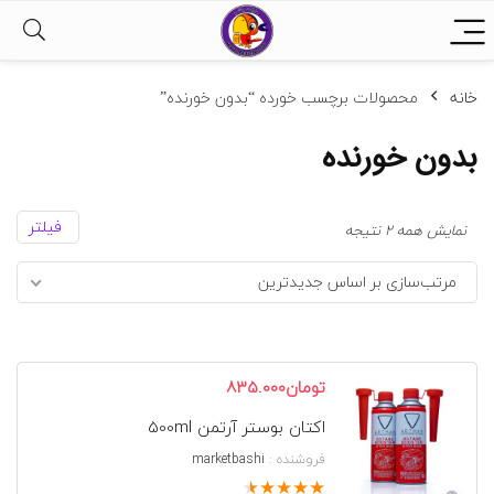
خانه
محصولات برچسب خورده “بدون خورنده”
بدون خورنده
فیلتر
مرتب‌سازی
نمایش همه 2 نتیجه
بر
مرتب‌سازی بر اساس جدیدترین
اساس
جدیدترین
تومان
835.000
اکتان بوستر آرتمن 500ml
فروشنده :
marketbashi
★
★
★
★
★