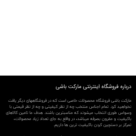
درباره فروشگاه اینترنتی مارکت باشی
مارکت باشی فروشگاه محصولات خاصی است که در فروشگاههای دیگر یافت
نخواهید کرد. تمام اجناس منتخب چه از نظر کیفیتی و چه از نظر قیمتی با
وسواس طوری انتخاب میشوند که مناسبترین باشند. هدف ما تامین کالاهای
باکیفیت و مقرون بصرفه میباشد، در واقع به جای تعداد زیاد محصولات،
تمرکز بر دستچین کردن باکیفیت ترین ها داریم.