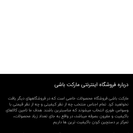
درباره فروشگاه اینترنتی مارکت باشی
مارکت باشی فروشگاه محصولات خاصی است که در فروشگاههای دیگر یافت
نخواهید کرد. تمام اجناس منتخب چه از نظر کیفیتی و چه از نظر قیمتی با
وسواس طوری انتخاب میشوند که مناسبترین باشند. هدف ما تامین کالاهای
باکیفیت و مقرون بصرفه میباشد، در واقع به جای تعداد زیاد محصولات،
تمرکز بر دستچین کردن باکیفیت ترین ها داریم.