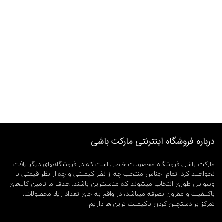
درباره فروشگاه اینترنتی مارکت باشی
مارکت باشی فروشگاه محصولات خاصی است که در فروشگاههای دیگر یافت
نخواهید کرد. تمام اجناس منتخب چه از نظر کیفیتی و چه از نظر قیمتی با
وسواس طوری انتخاب میشوند که مناسبترین باشند. هدف ما تامین کالاهای
باکیفیت و مقرون بصرفه میباشد، در واقع به جای تعداد زیاد محصولات،
تمرکز بر دستچین کردن باکیفیت ترین ها داریم.