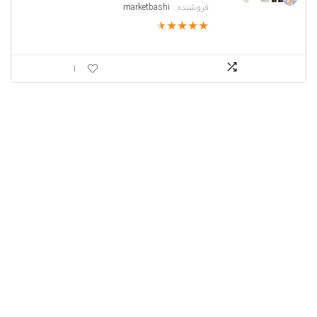
فروشنده :
marketbashi
★
★
★
★
★
1