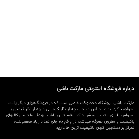
درباره فروشگاه اینترنتی مارکت باشی
مارکت باشی فروشگاه محصولات خاصی است که در فروشگاههای دیگر یافت
نخواهید کرد. تمام اجناس منتخب چه از نظر کیفیتی و چه از نظر قیمتی با
وسواس طوری انتخاب میشوند که مناسبترین باشند. هدف ما تامین کالاهای
باکیفیت و مقرون بصرفه میباشد، در واقع به جای تعداد زیاد محصولات،
تمرکز بر دستچین کردن باکیفیت ترین ها داریم.