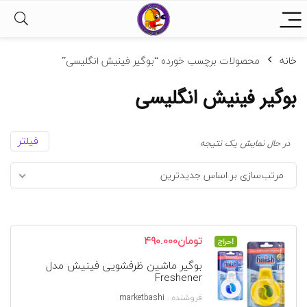
خانه
محصولات برچسب خورده “بوگیر فینیش انگلیسی”
بوگیر فینیش انگلیسی
فیلتر
در حال نمایش یک نتیجه
مرتب‌سازی بر اساس جدیدترین
قیمت
قیمت
تومان
490.000
حراج!
اصلی
فعلی
بوگیر ماشین ظرفشویی فینیش مدل
تومان585.000
تومان490.000
Freshener
بود.
است.
فروشنده :
marketbashi