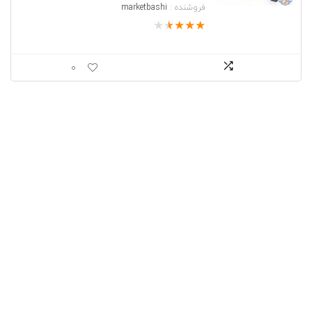
فروشنده :
marketbashi
★
★
★
★
★
0