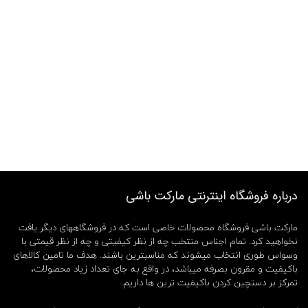
درباره فروشگاه اینترنتی مارکت باشی
مارکت باشی فروشگاه محصولات خاصی است که در فروشگاههای دیگر یافت
نخواهید کرد. تمام اجناس منتخب چه از نظر کیفیتی و چه از نظر قیمتی با
وسواس طوری انتخاب میشوند که مناسبترین باشند. هدف ما تامین کالاهای
باکیفیت و مقرون بصرفه میباشد، در واقع به جای تعداد زیاد محصولات،
تمرکز بر دستچین کردن باکیفیت ترین ها داریم.