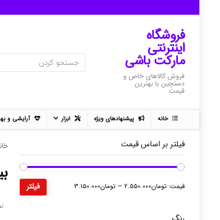
فروشگاه
اینترنتی
مارکت باشی
فروش کالاهای خاص و
دستچین با بهترین
قیمت
خانه
پیشنهادهای ویژه
ابزار
آرایشی و به
فیلتر بر اساس قیمت
خان
بی
حداقل
حداکثر
قیمت:
تومان2.550.000
—
تومان3.150.000
فیلتر
قیمت
قیمت
نم
رنگ