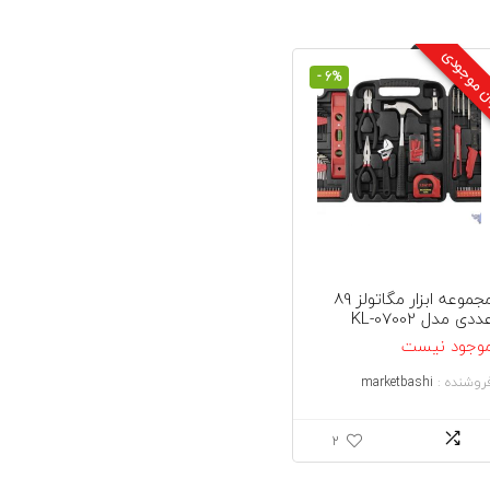
ن موجودی
- 6%
مجموعه ابزار مگاتولز 89
ددی مدل KL-07002
وجود نیست
روشنده :
marketbashi
2