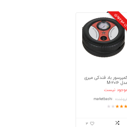
ن موجودی
مپرسور باد فندکی میری
دل M-2016
وجود نیست
روشنده :
marketbashi
★
★
★
★
3