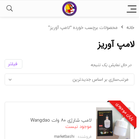
خانه
محصولات برچسب خورده “لامپ آوریز”
لامپ آوریز
فیلتر
در حال نمایش یک نتیجه
مرتب‌سازی بر اساس جدیدترین
پایان موجودی
لامپ شارژی 80 وات Wangdao
موجود نیست
فروشنده :
marketbashi