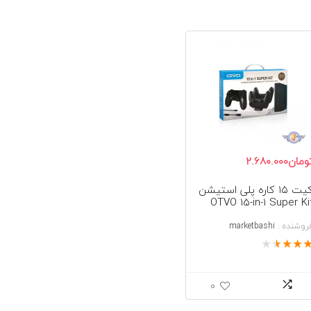
ومان
2.680.000
کیت ۱۵ کاره پلی استیشن
OTVO 15-in-1 Super Ki
for PS
روشنده :
marketbashi
★
★
★
★
0