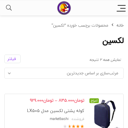
خانه
محصولات برچسب خورده “لکسین”
لکسین
فیلتر
مرتب‌سازی
نمایش همه 2 نتیجه
بر
مرتب‌سازی بر اساس جدیدترین
اساس
جدیدترین
محدوده
–
تومان
835.000
تومان
929.000
حراج!
قیمت:
کوله پشتی لکسین مدل LX505
تومان835.000
تا
فروشنده :
marketbashi
تومان929.000
★
★
★
★
★