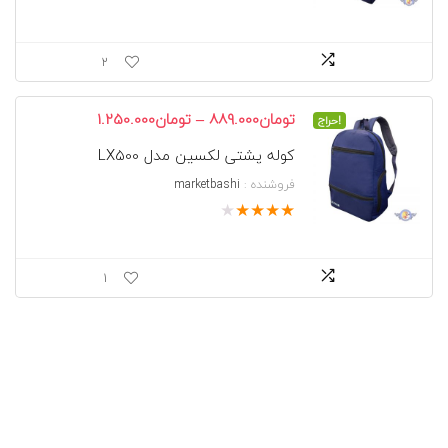
2
محدوده
–
تومان
889.000
تومان
1.250.000
حراج!
قیمت:
کوله پشتی لکسین مدل LX500
تومان889.000
تا
فروشنده :
marketbashi
تومان1.250.000
★
★
★
★
★
1