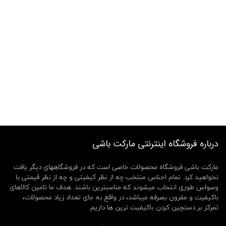
درباره فروشگاه اینترنتی مارکت باشی
مارکت باشی فروشگاه محصولات خاصی است که در فروشگاههای دیگر یافت
نخواهید کرد. تمام اجناس منتخب چه از نظر کیفیتی و چه از نظر قیمتی با
وسواس طوری انتخاب میشوند که مناسبترین باشند. هدف ما تامین کالاهای
باکیفیت و مقرون بصرفه میباشد، در واقع به جای تعداد زیاد محصولات،
تمرکز بر دستچین کردن باکیفیت ترین ها داریم.