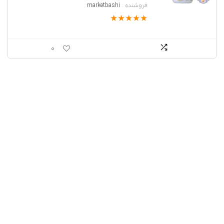
فروشنده :
marketbashi
★
★
★
★
★
0