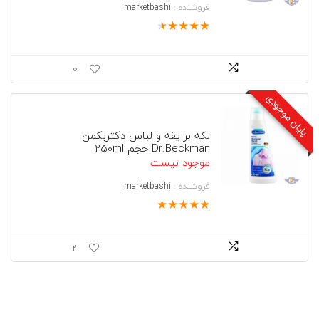
فروشنده :
marketbashi
★
★
★
★
★
0
پایان موجودی
لکه بر یقه و لباس دکتربکمن
Dr.Beckman حجم 250ml
موجود نیست
فروشنده :
marketbashi
★
★
★
★
★
2