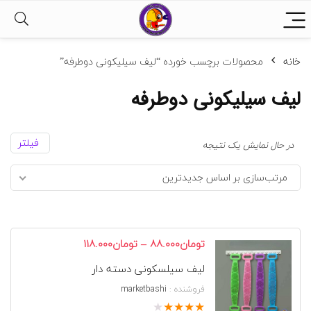
خانه
محصولات برچسب خورده “لیف سیلیکونی دوطرفه”
لیف سیلیکونی دوطرفه
فیلتر
در حال نمایش یک نتیجه
مرتب‌سازی بر اساس جدیدترین
محدوده
–
تومان
88.000
تومان
118.000
قیمت:
لیف سیلسکونی دسته دار
تومان88.000
تا
فروشنده :
marketbashi
تومان118.000
★
★
★
★
★