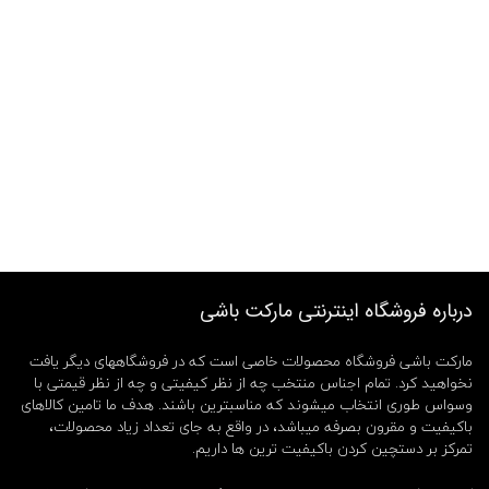
درباره فروشگاه اینترنتی مارکت باشی
مارکت باشی فروشگاه محصولات خاصی است که در فروشگاههای دیگر یافت
نخواهید کرد. تمام اجناس منتخب چه از نظر کیفیتی و چه از نظر قیمتی با
وسواس طوری انتخاب میشوند که مناسبترین باشند. هدف ما تامین کالاهای
باکیفیت و مقرون بصرفه میباشد، در واقع به جای تعداد زیاد محصولات،
تمرکز بر دستچین کردن باکیفیت ترین ها داریم.