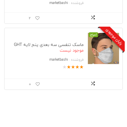
فروشنده :
marketbashi
2
پایان موجودی
حراج!
ماسک تنفسی سه بعدی پنج لایه GHT
موجود نیست
فروشنده :
marketbashi
★
★
★
★
★
0