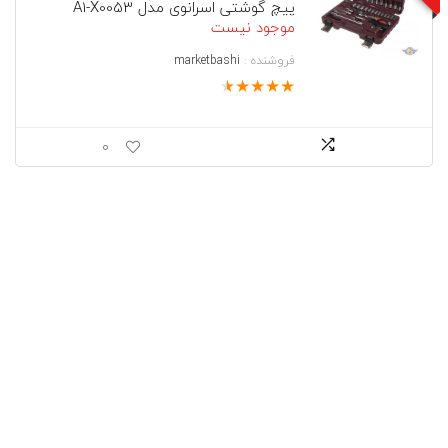
پیچ گوشتی اسرانوی مدل A1-X0053
موجود نیست
فروشنده :
marketbashi
★
★
★
★
★
0