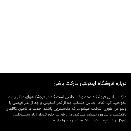
درباره فروشگاه اینترنتی مارکت باشی
مارکت باشی فروشگاه محصولات خاصی است که در فروشگاههای دیگر یافت
نخواهید کرد. تمام اجناس منتخب چه از نظر کیفیتی و چه از نظر قیمتی با
وسواس طوری انتخاب میشوند که مناسبترین باشند. هدف ما تامین کالاهای
باکیفیت و مقرون بصرفه میباشد، در واقع به جای تعداد زیاد محصولات،
تمرکز بر دستچین کردن باکیفیت ترین ها داریم.