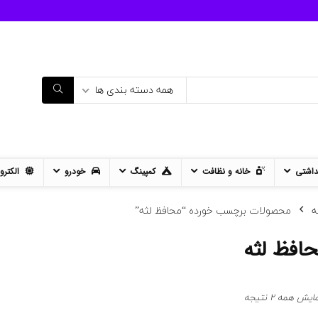
همه دسته بندی ها
داشتی
خانه و نظافت
کمپینگ
خودرو
الکترو
ه
محصولات برچسب خورده “محافظ لثه”
افظ لثه
مرتب‌سازی
ایش همه 2 نتیجه
بر