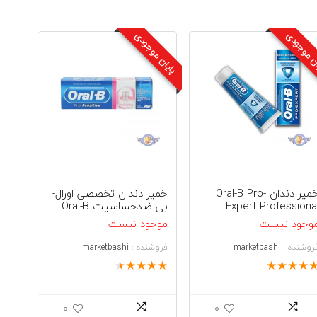
اساس
ن موجودی
پایان موجودی
جدیدترین
خمیر دندان Oral-B Pro-
خمیر دندان تخصصی اورال-
Expert Professiona
بی ضدحساسیت Oral-B
Pro-Sensitive 75ml
Protectio
وجود نیست
موجود نیست
روشنده :
marketbashi
فروشنده :
marketbashi
★
★
★
★
★
★
★
★
★
0
0