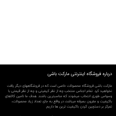
درباره فروشگاه اینترنتی مارکت باشی
مارکت باشی فروشگاه محصولات خاصی است که در فروشگاههای دیگر یافت
نخواهید کرد. تمام اجناس منتخب چه از نظر کیفیتی و چه از نظر قیمتی با
وسواس طوری انتخاب میشوند که مناسبترین باشند. هدف ما تامین کالاهای
باکیفیت و مقرون بصرفه میباشد، در واقع به جای تعداد زیاد محصولات،
تمرکز بر دستچین کردن باکیفیت ترین ها داریم.