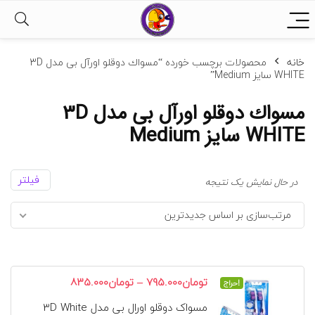
خانه
محصولات برچسب خورده “مسواك دوقلو اورآل بی مدل 3D
WHITE سایز Medium”
مسواك دوقلو اورآل بی مدل 3D
WHITE سایز Medium
فیلتر
در حال نمایش یک نتیجه
مرتب‌سازی بر اساس جدیدترین
محدوده
–
تومان
795.000
تومان
835.000
حراج!
قیمت:
مسواک دوقلو اورال بی مدل 3D White
تومان795.000