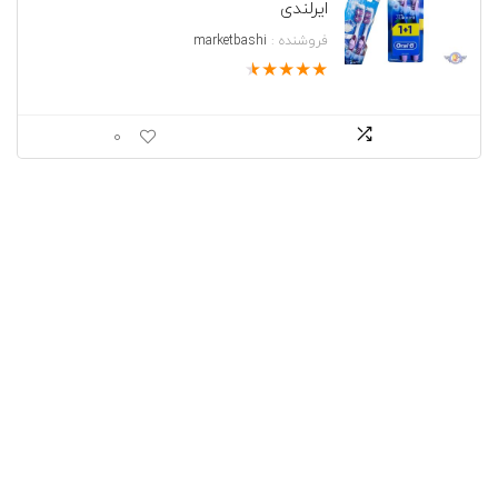
ایرلندی
تا
تومان835.000
فروشنده :
marketbashi
★
★
★
★
★
0