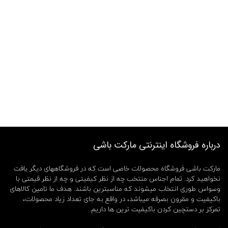
درباره فروشگاه اینترنتی مارکت باشی
مارکت باشی فروشگاه محصولات خاصی است که در فروشگاههای دیگر یافت
نخواهید کرد. تمام اجناس منتخب چه از نظر کیفیتی و چه از نظر قیمتی با
وسواس طوری انتخاب میشوند که مناسبترین باشند. هدف ما تامین کالاهای
باکیفیت و مقرون بصرفه میباشد، در واقع به جای تعداد زیاد محصولات،
تمرکز بر دستچین کردن باکیفیت ترین ها داریم.