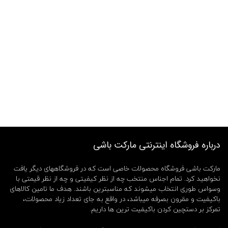
درباره فروشگاه اینترنتی مارکت باشی
مارکت باشی فروشگاه محصولات خاصی است که در فروشگاههای دیگر یافت
نخواهید کرد. تمام اجناس منتخب چه از نظر کیفیتی و چه از نظر قیمتی با
وسواس طوری انتخاب میشوند که مناسبترین باشند. هدف ما تامین کالاهای
باکیفیت و مقرون بصرفه میباشد، در واقع به جای تعداد زیاد محصولات،
تمرکز بر دستچین کردن باکیفیت ترین ها داریم.