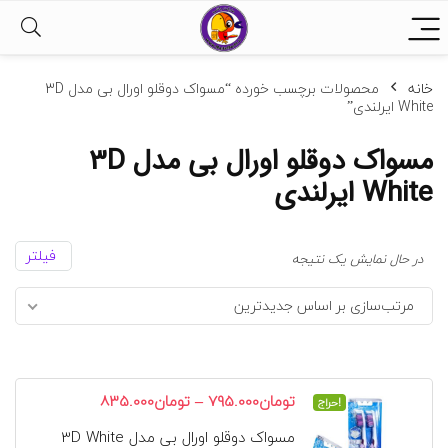
خانه
محصولات برچسب خورده “مسواک دوقلو اورال بی مدل 3D
White ایرلندی”
مسواک دوقلو اورال بی مدل 3D
White ایرلندی
فیلتر
در حال نمایش یک نتیجه
مرتب‌سازی بر اساس جدیدترین
محدوده
–
تومان
795.000
تومان
835.000
حراج!
قیمت:
مسواک دوقلو اورال بی مدل 3D White
تومان795.000