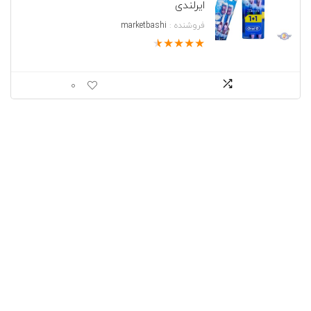
ایرلندی
تا
تومان835.000
فروشنده :
marketbashi
★
★
★
★
★
0