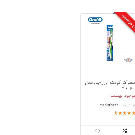
ن موجودی
سواک کودک اورال-بی مدل
Stage
وجود نیست
روشنده :
marketbashi
★
★
★
★
0