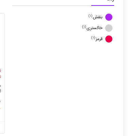
(1)
بنفش
(1)
خاکستری
(1)
قرمز
ت
ت
t
ف
★