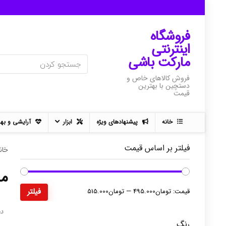
فروشگاه
اینترنتی
مارکت باشی
فروش کالاهای خاص و
دستچین با بهترین
قیمت
خانه
پیشنهادهای ویژه
ابزار
آرایشی و به
فیلتر بر اساس قیمت
خان
مس
حداقل
حداکثر
قیمت:
تومان495.000
—
تومان515.000
فیلتر
قیمت
قیمت
د
رنگ