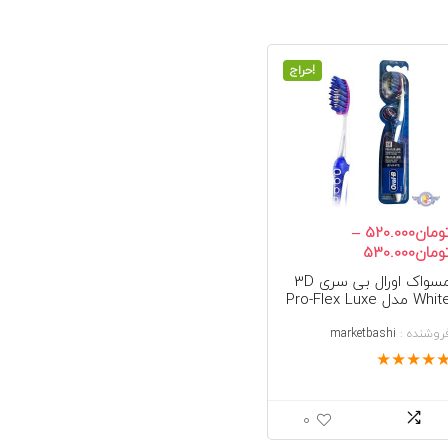
حراج!
–
ومان
520.000
محدوده
ومان
530.000
قیمت:
مسواک اورال بی سری 3D
تومان520.000
White مدل Pro-Flex Luxe
تا
یرلند
تومان530.000
روشنده :
marketbashi
★
★
★
★
0