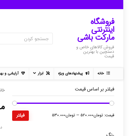
فروشگاه
اینترنتی
مارکت باشی
فروش کالاهای خاص و
دستچین با بهترین
قیمت
خانه
پیشنهادهای ویژه
ابزار
آرایشی و به
فیلتر بر اساس قیمت
خان
مس
حداقل
حداکثر
قیمت:
تومان520.000
—
تومان530.000
فیلتر
قیمت
قیمت
د
رنگ