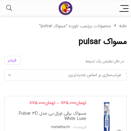
خانه
محصولات برچسب خورده “مسواک pulsar”
مسواک pulsar
فیلتر
در حال نمایش یک نتیجه
مرتب‌سازی بر اساس جدیدترین
محدوده
–
تومان
825.000
تومان
875.000
قیمت:
مسواک برقی اورال-بی مدل Pulsar 3D
تومان825.000
White Luxe
تا
تومان875.000
فروشنده :
marketbashi