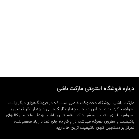
درباره فروشگاه اینترنتی مارکت باشی
مارکت باشی فروشگاه محصولات خاصی است که در فروشگاههای دیگر یافت
نخواهید کرد. تمام اجناس منتخب چه از نظر کیفیتی و چه از نظر قیمتی با
وسواس طوری انتخاب میشوند که مناسبترین باشند. هدف ما تامین کالاهای
باکیفیت و مقرون بصرفه میباشد، در واقع به جای تعداد زیاد محصولات،
تمرکز بر دستچین کردن باکیفیت ترین ها داریم.