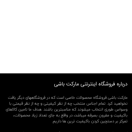
درباره فروشگاه اینترنتی مارکت باشی
مارکت باشی فروشگاه محصولات خاصی است که در فروشگاههای دیگر یافت
نخواهید کرد. تمام اجناس منتخب چه از نظر کیفیتی و چه از نظر قیمتی با
وسواس طوری انتخاب میشوند که مناسبترین باشند. هدف ما تامین کالاهای
باکیفیت و مقرون بصرفه میباشد، در واقع به جای تعداد زیاد محصولات،
تمرکز بر دستچین کردن باکیفیت ترین ها داریم.