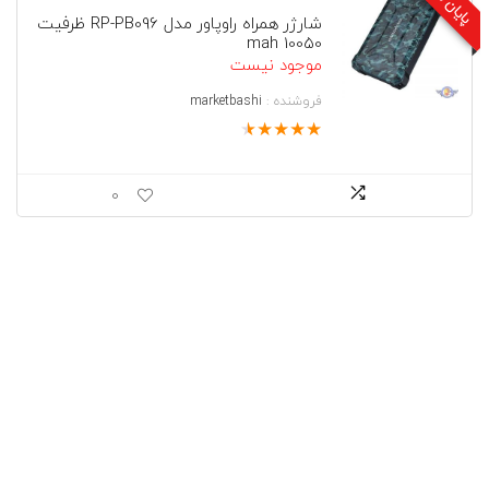
شارژر همراه راوپاور مدل RP-PB096 ظرفیت
10050 mah
موجود نیست
فروشنده :
marketbashi
★
★
★
★
★
0