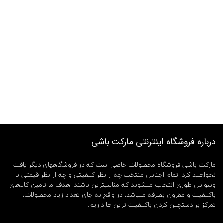
درباره فروشگاه اینترنتی مارکت باشی
مارکت باشی فروشگاه محصولات خاصی است که در فروشگاههای دیگر یافت
نخواهید کرد. تمام اجناس منتخب چه از نظر کیفیتی و چه از نظر قیمتی با
وسواس طوری انتخاب میشوند که مناسبترین باشند. هدف ما تامین کالاهای
باکیفیت و مقرون بصرفه میباشد، در واقع به جای تعداد زیاد محصولات،
تمرکز بر دستچین کردن باکیفیت ترین ها داریم.