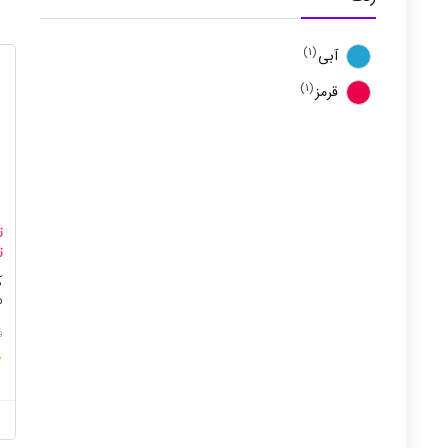
(1)
آبی
(1)
قرمز
ت
ت
م
ف
★