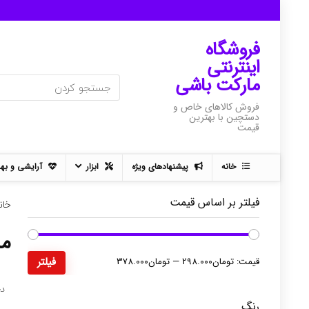
فروشگاه
اینترنتی
مارکت باشی
فروش کالاهای خاص و
دستچین با بهترین
قیمت
خانه
پیشنهادهای ویژه
ابزار
آرایشی و به
فیلتر بر اساس قیمت
خان
مش
حداقل
حداکثر
قیمت:
تومان298.000
—
تومان378.000
فیلتر
قیمت
قیمت
د
رنگ