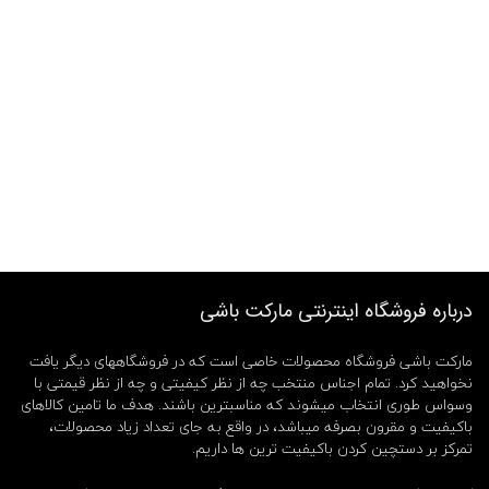
درباره فروشگاه اینترنتی مارکت باشی
مارکت باشی فروشگاه محصولات خاصی است که در فروشگاههای دیگر یافت
نخواهید کرد. تمام اجناس منتخب چه از نظر کیفیتی و چه از نظر قیمتی با
وسواس طوری انتخاب میشوند که مناسبترین باشند. هدف ما تامین کالاهای
باکیفیت و مقرون بصرفه میباشد، در واقع به جای تعداد زیاد محصولات،
تمرکز بر دستچین کردن باکیفیت ترین ها داریم.