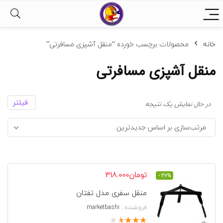
خانه
محصولات برچسب خورده “منقل آشپزی مسافرتی”
منقل آشپزی مسافرتی
فیلتر
در حال نمایش یک نتیجه
مرتب‌سازی بر اساس جدیدترین
قیمت
قیمت
تومان
318.000
- 26%
اصلی
فعلی
منقل سفری مدل تفتان
تومان430.000
تومان318.000
بود.
است.
فروشنده :
marketbashi
★
★
★
★
★