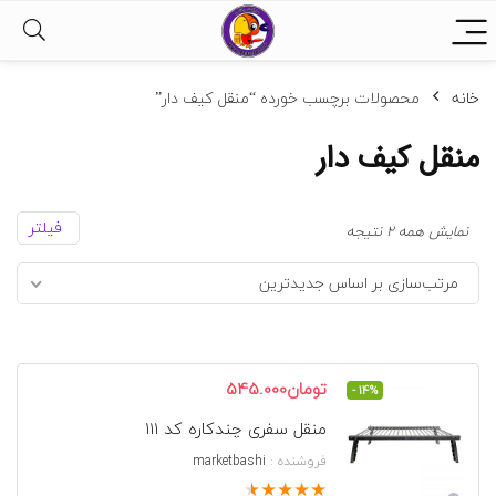
خانه
محصولات برچسب خورده “منقل کیف دار”
منقل کیف دار
فیلتر
مرتب‌سازی
نمایش همه 2 نتیجه
بر
مرتب‌سازی بر اساس جدیدترین
اساس
جدیدترین
قیمت
قیمت
تومان
545.000
- 14%
اصلی
فعلی
منقل سفری چندکاره کد ۱۱۱
تومان635.000
تومان545.000
بود.
است.
فروشنده :
marketbashi
★
★
★
★
★