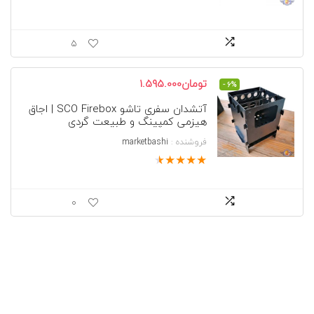
5
قیمت
قیمت
تومان
1.595.000
- 6%
اصلی
فعلی
آتشدان سفری تاشو SCO Firebox | اجاق
تومان1.695.000
تومان1.595.000
هیزمی کمپینگ و طبیعت گردی
بود.
است.
فروشنده :
marketbashi
★
★
★
★
★
0