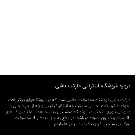
درباره فروشگاه اینترنتی مارکت باشی
مارکت باشی فروشگاه محصولات خاصی است که در فروشگاههای دیگر یافت
نخواهید کرد. تمام اجناس منتخب چه از نظر کیفیتی و چه از نظر قیمتی با
وسواس طوری انتخاب میشوند که مناسبترین باشند. هدف ما تامین کالاهای
باکیفیت و مقرون بصرفه میباشد، در واقع به جای تعداد زیاد محصولات،
تمرکز بر دستچین کردن باکیفیت ترین ها داریم.