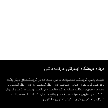
درباره فروشگاه اینترنتی مارکت باشی
مارکت باشی فروشگاه محصولات خاصی است که در فروشگاههای دیگر یافت
نخواهید کرد. تمام اجناس منتخب چه از نظر کیفیتی و چه از نظر قیمتی با
وسواس طوری انتخاب میشوند که مناسبترین باشند. هدف ما تامین کالاهای
باکیفیت و مقرون بصرفه میباشد، در واقع به جای تعداد زیاد محصولات،
تمرکز بر دستچین کردن باکیفیت ترین ها داریم.