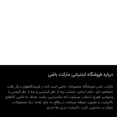
درباره فروشگاه اینترنتی مارکت باشی
مارکت باشی فروشگاه محصولات خاصی است که در فروشگاههای دیگر یافت
نخواهید کرد. تمام اجناس منتخب چه از نظر کیفیتی و چه از نظر قیمتی با
وسواس طوری انتخاب میشوند که مناسبترین باشند. هدف ما تامین کالاهای
باکیفیت و مقرون بصرفه میباشد، در واقع به جای تعداد زیاد محصولات،
تمرکز بر دستچین کردن باکیفیت ترین ها داریم.